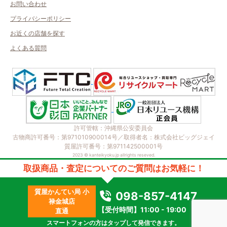
お問い合わせ
プライバシーポリシー
お近くの店舗を探す
よくある質問
許可管轄：沖縄県公安委員会
古物商許可番号：第971010900014号／取得者名：株式会社ビッグジェイ
質屋許可番号：第971142500001号
2023 © kanteikyoku.jp allrights reseved.
取扱商品・査定についてのご質問はお気軽に！
質屋かんてい局 小
098-857-4147
禄金城店
【受付時間】11:00 - 19:00
直通
スマートフォンの方はタップして発信できます。