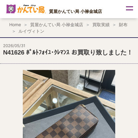
内
容
質屋かんてい局 小禄金城店
を
ス
Home
質屋かんてい局 小禄金城店
買取実績
財布
キ
ルイヴィトン
ッ
プ
2026/05/31
N41626 ﾎﾟﾙﾄﾌｫｲﾕ･ｸﾚﾏﾝｽ お買取り致しました！