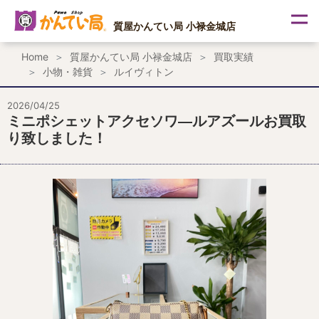
内
容
質屋かんてい局 小禄金城店
を
ス
Home
質屋かんてい局 小禄金城店
買取実績
キ
小物・雑貨
ルイヴィトン
ッ
プ
2026/04/25
ミニポシェットアクセソワ―ルアズールお買取
り致しました！