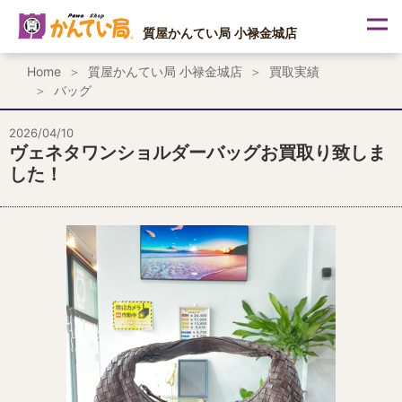
内
容
質屋かんてい局 小禄金城店
を
ス
Home
質屋かんてい局 小禄金城店
買取実績
キ
バッグ
ッ
プ
2026/04/10
ヴェネタワンショルダーバッグお買取り致しま
した！