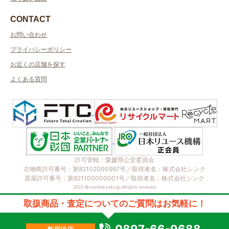
CONTACT
お問い合わせ
プライバシーポリシー
お近くの店舗を探す
よくある質問
許可管轄：愛媛県公安委員会
古物商許可番号：第82102000997号／取得者名：株式会社シンク
質屋許可番号：第821100000001号／取得者名：株式会社シンク
2023 © kanteikyoku.jp allrights reseved.
取扱商品・査定についてのご質問はお気軽に！