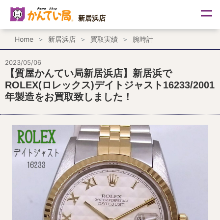
内
容
新居浜店
を
ス
Home
新居浜店
買取実績
腕時計
キ
ッ
プ
2023/05/06
【質屋かんてい局新居浜店】新居浜で
ROLEX(ロレックス)デイトジャスト16233/2001
年製造をお買取致しました！