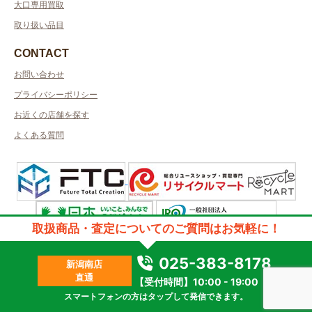
大口専用買取
取り扱い品目
CONTACT
お問い合わせ
プライバシーポリシー
お近くの店舗を探す
よくある質問
取扱商品・査定についてのご質問はお気軽に！
許可管轄：新潟県公安委員会
古物商許可番号：第461010001269号／取得者名：株式会社デザート
025-383-8178
新潟南店
2023 © kanteikyoku.jp allrights reseved.
直通
【受付時間】10:00 - 19:00
スマートフォンの方はタップして発信できます。