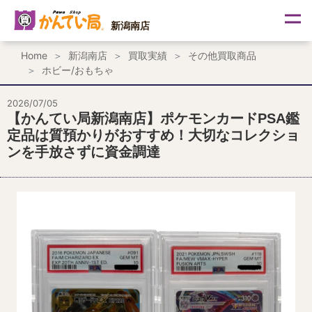
内
容
新潟南店
を
ス
Home
新潟南店
買取実績
その他買取商品
キ
ホビー/おもちゃ
ッ
プ
2026/07/05
【かんてい局新潟南店】ポケモンカードPSA鑑
定品は質預かりがおすすめ！大切なコレクショ
ンを手放さずに資金調達