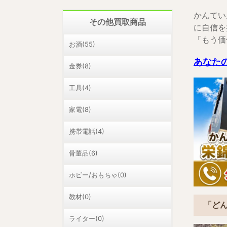
かんてい
その他買取商品
に自信を
「もう価
お酒(55)
あなた
金券(8)
工具(4)
家電(8)
携帯電話(4)
骨董品(6)
ホビー/おもちゃ(0)
教材(0)
「ど
ライター(0)