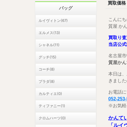
買取価格
バッグ
こんにち
ルイヴィトン(67)
質屋 か
エルメス(13)
買取り査
当店公式
シャネル(11)
名古屋市
グッチ(15)
質屋かん
コーチ(8)
本日は、
きました
プラダ(8)
お電話に
カルティエ(0)
052-253
※お気軽
ティファニー(1)
かんて
クロムハーツ(0)
「ルイ