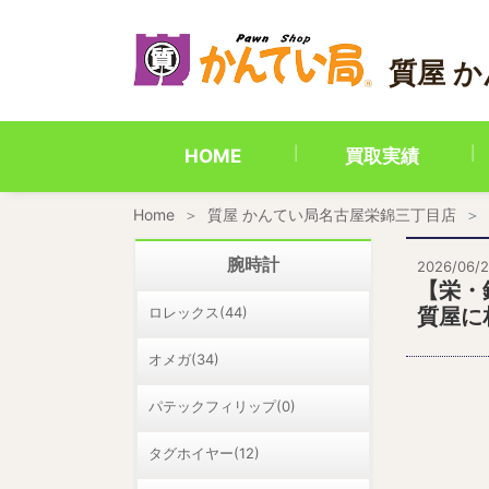
内
容
を
質屋 
ス
キ
ッ
プ
HOME
買取実績
Home
質屋 かんてい局名古屋栄錦三丁目店
腕時計
2026/06/
【栄・
ロレックス(44)
質屋に
オメガ(34)
パテックフィリップ(0)
タグホイヤー(12)