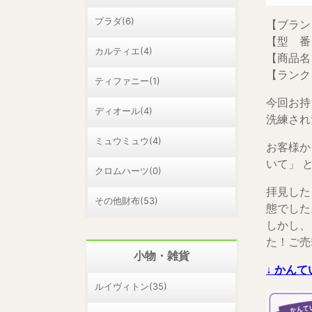
プラダ(6)
【ブランド
【型 番】
カルティエ(4)
【商品名
【ランク
ティファニー(1)
今回お持
ディオール(4)
洗練され
ミュウミュウ(4)
お客様か
いて」 
クロムハーツ(0)
拝見した
その他財布(53)
態でした
しかし、
た！ご売
小物・雑貨
↓ かん
ルイヴィトン(35)