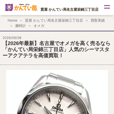
内
容
質屋 かんてい局名古屋栄錦三丁目店
を
ス
Home
質屋 かんてい局名古屋栄錦三丁目店
買取実績
キ
腕時計
オメガ
ッ
プ
2026/06/08
【2026年最新】名古屋でオメガを高く売るなら
「かんてい局栄錦三丁目店」人気のシーマスタ
ーアクアテラを高価買取！