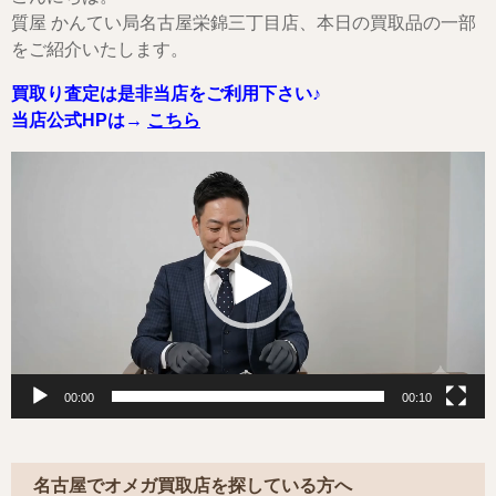
質屋 かんてい局名古屋栄錦三丁目店、本日の買取品の一部
をご紹介いたします。
買取り査定は是非当店をご利用下さい♪
当店公式HPは→
こちら
動
画
プ
レ
ー
ヤ
ー
00:00
00:10
名古屋でオメガ買取店を探している方へ