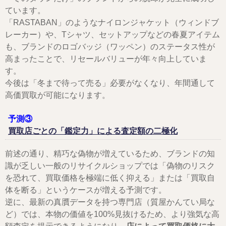
ています。
「RASTABAN」のようなナイロンジャケット（ウィンドブ
レーカー）や、Tシャツ、セットアップなどの春夏アイテム
も、ブランドのロゴバッジ（ワッペン）のステータス性が
高まったことで、リセールバリューが年々向上していま
す。
今後は「冬まで待って売る」必要がなくなり、年間通して
高価買取が可能になります。
予測③
買取店ごとの「鑑定力」による査定額の二極化
前述の通り、精巧な偽物が増えているため、ブランドの知
識が乏しい一般のリサイクルショップでは「偽物のリスク
を恐れて、買取価格を極端に低く抑える」または「買取自
体を断る」というケースが増える予測です。
逆に、最新の真贋データを持つ専門店（質屋かんてい局な
ど）では、本物の価値を100%見抜けるため、より強気な高