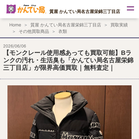
内
容
質屋 かんてい局名古屋栄錦三丁目店
を
ス
Home
質屋 かんてい局名古屋栄錦三丁目店
買取実績
キ
その他買取商品
衣類
ッ
プ
2026/06/06
【モンクレール使用感あっても買取可能】Bラ
ンクの汚れ・生活臭も「かんてい局名古屋栄錦
三丁目店」が限界高価買取｜無料査定｜