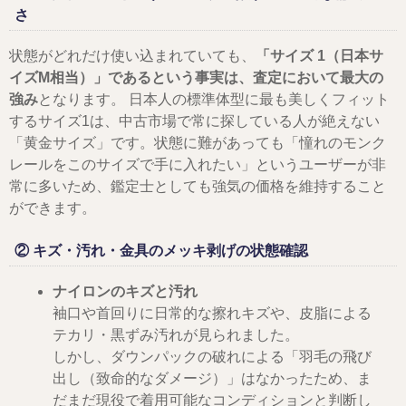
さ
状態がどれだけ使い込まれていても、
「サイズ 1（日本サ
イズM相当）」であるという事実は、査定において最大の
強み
となります。 日本人の標準体型に最も美しくフィット
するサイズ1は、中古市場で常に探している人が絶えない
「黄金サイズ」です。状態に難があっても「憧れのモンク
レールをこのサイズで手に入れたい」というユーザーが非
常に多いため、鑑定士としても強気の価格を維持すること
ができます。
② キズ・汚れ・金具のメッキ剥げの状態確認
ナイロンのキズと汚れ
袖口や首回りに日常的な擦れキズや、皮脂による
テカリ・黒ずみ汚れが見られました。
しかし、ダウンパックの破れによる「羽毛の飛び
出し（致命的なダメージ）」はなかったため、ま
だまだ現役で着用可能なコンディションと判断し