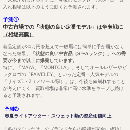
入れ相場は以下のように動くと予測されます。
予測①
中古市場での「状態の良い定番モデル」は争奪戦に
（相場高騰）
新品定価が30万円を超えて一般層には簡単に手が届かなく
なった結果、
「状態の良い中古品（S〜Aランク）」への需
要が今まで以上に爆発しています。
特に、「MAYA」「MONTCLA」、そしてオールレザーやビ
ッグロゴの「FAIVELEY」といった定番・人気モデルの
「サイズ1・2（ノワール/黒）」は、今後も値崩れすること
が考えにくく、買取相場は非常に高い水準をキープし続け
ると予測されます。
予測②
春夏ライトアウター・スウェット類の資産価値向上
「冬のダウンだけ」のブランドからの脱却が完全に成功し