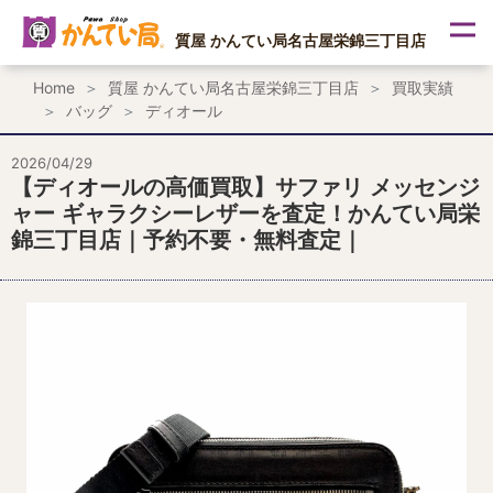
内
容
質屋 かんてい局名古屋栄錦三丁目店
を
ス
Home
質屋 かんてい局名古屋栄錦三丁目店
買取実績
キ
バッグ
ディオール
ッ
プ
2026/04/29
【ディオールの高価買取】サファリ メッセンジ
ャー ギャラクシーレザーを査定！かんてい局栄
錦三丁目店｜予約不要・無料査定｜