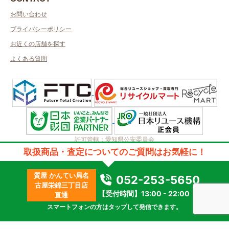
お問い合わせ
プライバシーポリシー
お近くの店舗を探す
よくある質問
許可管轄：愛知県公安委員会
古物商許可番号：第542520A52400号／取得者名：株式会社ティーバイテ
取扱商品・査定についてのご質問はお気軽に！
ィー
質屋許可番号：第54116140010A号／取得者名：株式会社ティーバイティ
質屋 かんてい局名
ー
052-253-5650
古屋栄錦三丁目店
2023 © kanteikyoku.jp allrights reseved.
【受付時間】13:00 - 22:00
直通
スマートフォンの方はタップして発信できます。