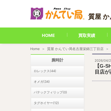
内
容
を
質屋 
ス
キ
ッ
プ
HOME
買取実績
Home
質屋 かんてい局名古屋栄錦三丁目店
腕時計
2026/04/
【G-S
ロレックス(44)
目店が
オメガ(34)
パテックフィリップ(0)
タグホイヤー(12)