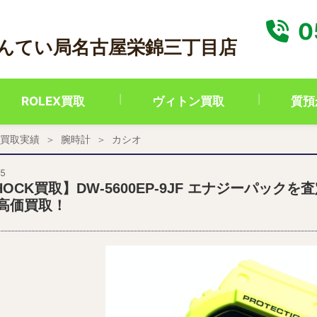
0
かんてい局名古屋栄錦三丁目店
ROLEX買取
ヴィトン買取
質預
買取実績
腕時計
カシオ
25
HOCK買取】DW-5600EP-9JF エナジーパッ
高価買取！