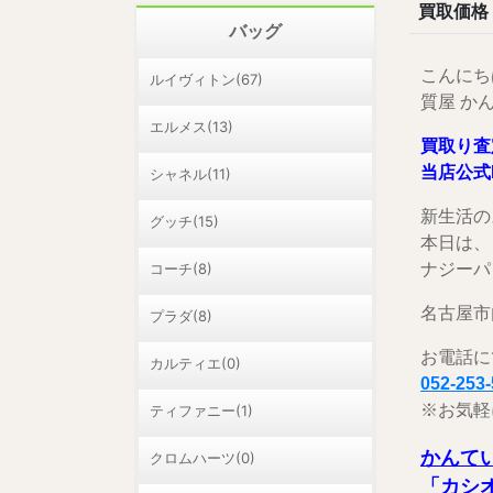
買取価格
バッグ
こんにち
ルイヴィトン(67)
質屋 か
エルメス(13)
買取り査
当店公式
シャネル(11)
新生活の
グッチ(15)
本日は、
コーチ(8)
ナジーパ
名古屋市
プラダ(8)
お電話に
カルティエ(0)
052-253
※お気軽
ティファニー(1)
かんて
クロムハーツ(0)
「カシ