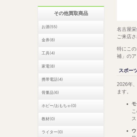
その他買取商品
お酒(55)
名古屋栄
ご来店さ
金券(8)
特にこの
工具(4)
補」のア
家電(8)
スポー
携帯電話(4)
2026
ます。
骨董品(6)
モ
ホビー/おもちゃ(0)
こ
ス
教材(0)
ウ
ライター(0)