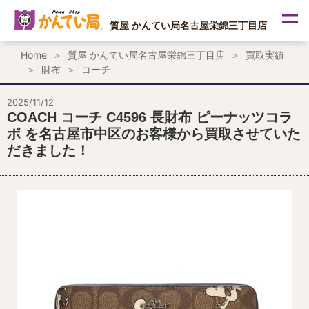
内
容
質屋 かんてい局名古屋栄錦三丁目店
を
ス
Home
質屋 かんてい局名古屋栄錦三丁目店
買取実績
キ
財布
コーチ
ッ
プ
2025/11/12
COACH コーチ C4596 長財布 ピーナッツコラ
ボ を名古屋市中区のお客様から買取させていた
だきました！