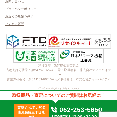
お問い合わせ
プライバシーポリシー
お近くの店舗を探す
よくある質問
許可管轄：愛知県公安委員会
古物商許可番号：第542520A52400号／取得者名：株式会社ティーバイテ
ィー
質屋許可番号：第54116140010A号／取得者名：株式会社ティーバイティ
ー
2023 © kanteikyoku.jp allrights reseved.
取扱商品・査定についてのご質問はお気軽に！
質屋 かんてい局名
052-253-5650
古屋栄錦三丁目店
【受付時間】13:00 - 22:00