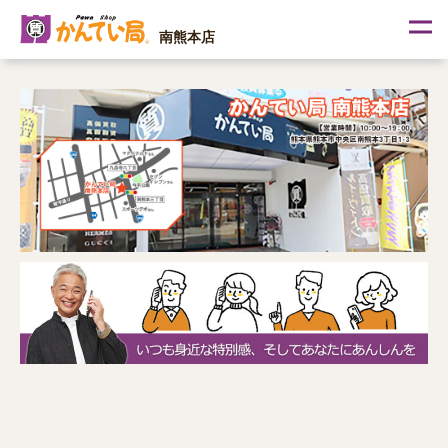
内
容
南熊本店
を
ス
キ
ッ
プ