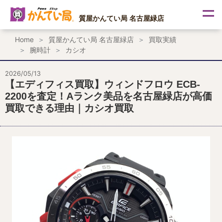
内
容
質屋かんてい局 名古屋緑店
を
ス
Home
質屋かんてい局 名古屋緑店
買取実績
キ
腕時計
カシオ
ッ
プ
2026/05/13
【エディフィス買取】ウィンドフロウ ECB-
2200を査定！Aランク美品を名古屋緑店が高価
買取できる理由｜カシオ買取