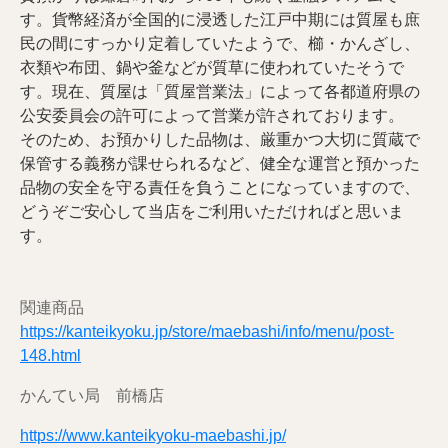
す。貨幣経済が全国的に浸透した江戸中期には質屋も庶
民の間にすっかり定着していたようで、
櫛・かんざし、
衣類や布団、鍋や釜などが質草に使われていたそうで
す。現在、質屋は「質屋営業法」によって各都道府県の
公安委員会の許可によって
営業が許されております。
そのため、お預かりした品物は、厳重かつ大切に質蔵で
保管する義務が課せられるなど、健全な運営と預かった
品物の安全を守る
責任を負うことになっていますので、
どうぞご安心して当店をご利用いただければと思いま
す。
関連商品
https://kanteikyoku.jp/store/maebashi/info/menu/post-
148.html
かんてい局 前橋店
https://www.kanteikyoku-maebashi.jp/