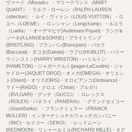
ヴァード（Movado）・マリークワント（MARY
QUANT）・ラルフ・ローレン（RALPH LAUREN
collection）・ルイ・ヴィトン（LOUIS VUITTON）・ロ
エベ（LOEWE）・ロンシャン（Longchamp）・ルエラ
（Luella）・オーデマピゲ(Audemars Piquet)・ランゲ&
ゾーネ(A.LANGE&SOHNE)・ブライトリング
(BREITLING)・ブランバン(Blancpain)・バカラ
(Baccarat)・ダコタ(Dakota)・ウブロ(HUBLOT)・ハリー
ウィンストン(HARRY WINSTON)・ハミルトン
(HAMILTON)・ジャガークルト(jeager-LeCoultre)・ジャ
ケドロー(JAQUET DROZ)・オメガ(OMEGA)・オリエン
ト(Orient)・オリス(ORIS)・オロビアンコ(Orobianco)・
ラドー(RADO)・クロエ（Chloe)・ブルガリ
（BVLGARI)・グッチ（GUCCI）・ロレックス
（ROLEX)・パネライ（PANERAI）・グランドセイコー
（GrandSeiko）・フランクミュラー（FRANCK
MULLER)・インターナショナルウォッチカンパニー
（IWC)・セイコー（SEIKO）・レッドムーン
(REDMOON)・リシャールミル(RICHARD MILLE)・タグ