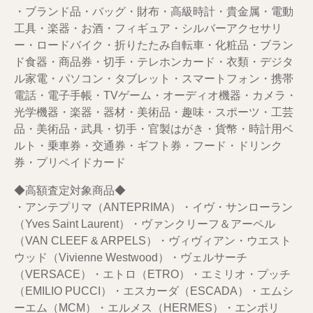
・ブランド品・バッグ・財布・高級時計・貴金属・電動
工具・楽器・お酒・フィギュア・シルバーアクセサリ
ー・ロードバイク・折りたたみ自転車・化粧品・ブラン
ド食器・商品券・切手・テレホンカード・衣類・デジタ
ル家電・パソコン・タブレット・スマートフォン・携帯
電話・電子手帳・TVゲーム・オーディオ機器・カメラ・
光学機器・楽器・器材・美術品・趣味・スポーツ・工芸
品・美術品・武具・切手・官製はがき・貨幣・時計用ベ
ルト・乗車券・交通券・ギフト券・フード・ドリンク
券・プリペイドカード
◆高額査定対象商品◆
・アンテプリマ（ANTEPRIMA）・イヴ・サンローラン
（Yves Saint Laurent）・ヴァンクリーフ＆アーペル
（VAN CLEEF & ARPELS）・ヴィヴィアン・ウエスト
ウッド（Vivienne Westwood）・ヴェルサーチ
（VERSACE）・エトロ（ETRO）・エミリオ・プッチ
（EMILIO PUCCI）・エスカーダ（ESCADA）・エムシ
ーエム（MCM）・エルメス（HERMES）・エンポリ