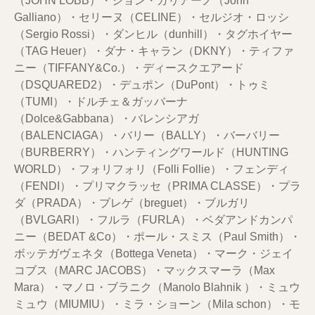
（JOHN LOBB）・ジョン・ガリアーノ（John
Galliano）・セリーヌ（CELINE）・セルジオ・ロッシ
（Sergio Rossi）・ダンヒル（dunhill）・タグホイヤー
（TAG Heuer）・ダナ・キャラン（DKNY）・ティファ
ニー（TIFFANY&Co.）・ディースクエアード
（DSQUARED2）・デュポン（DuPont）・トゥミ
（TUMI）・ドルチェ＆ガッバーナ
（Dolce&Gabbana）・バレンシアガ
（BALENCIAGA）・バリー（BALLY）・バーバリー
（BURBERRY）・ハンティングワールド（HUNTING
WORLD）・フォリフォリ（Folli Follie）・フェンディ
（FENDI）・プリマクラッセ（PRIMA CLASSE）・プラ
ダ（PRADA）・ブレゲ（breguet）・ブルガリ
（BVLGARI）・フルラ（FURLA）・ベダアンドカンパ
ニー（BEDAT &Co）・ポール・スミス（Paul Smith）・
ボッテガヴェネタ（Bottega Veneta）・マーク・ジェイ
コブス（MARC JACOBS）・マックスマーラ（Max
Mara）・マノロ・ブラニク（Manolo Blahnik ）・ミュウ
ミュウ（MIUMIU）・ミラ・ショーン（Mila schon）・モ