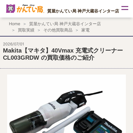
内
容
質屋かんてい局 神戸大蔵谷インター店
を
ス
Home
質屋かんてい局 神戸大蔵谷インター店
キ
買取実績
その他買取商品
家電
ッ
プ
2026/07/01
Makita【マキタ】40Vmax 充電式クリーナー
CL003GRDW の買取価格のご紹介