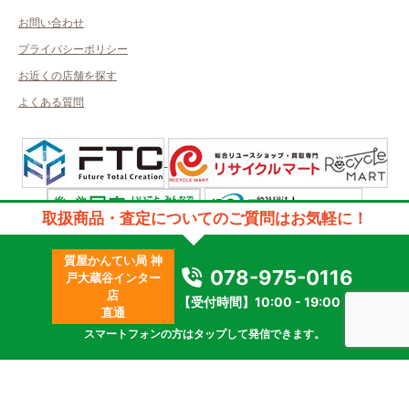
お問い合わせ
プライバシーポリシー
お近くの店舗を探す
よくある質問
取扱商品・査定についてのご質問はお気軽に！
許可管轄：兵庫県公安委員会
質屋かんてい局 神
古物商許可番号：第631142200048号／取得者名：株式会社アルプス
078-975-0116
戸大蔵谷インター
質屋許可番号：第631192300001号／取得者名：株式会社アルプス
店
2023 © kanteikyoku.jp allrights reseved.
【受付時間】10:00 - 19:00
直通
スマートフォンの方はタップして発信できます。