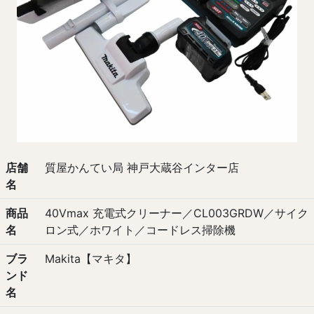
店舗
質屋かんてい局 神戸大蔵谷インター店
名
商品
40Vmax 充電式クリーナー／CL003GRDW／サイク
名
ロン式／ホワイト／コードレス掃除機
ブラ
Makita【マキタ】
ンド
名