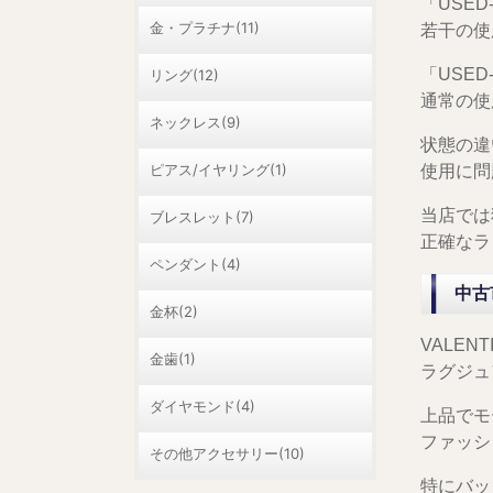
「USED
金・プラチナ(11)
若干の使
「USED
リング(12)
通常の使
ネックレス(9)
状態の違
ピアス/イヤリング(1)
使用に問
当店では
ブレスレット(7)
正確なラ
ペンダント(4)
中古
金杯(2)
VALE
金歯(1)
ラグジュ
ダイヤモンド(4)
上品でモ
ファッシ
その他アクセサリー(10)
特にバッ