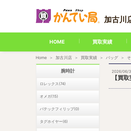
内
容
を
加古川
ス
キ
ッ
プ
HOME
買取実績
Home
加古川店
買取実績
バッグ
そ
腕時計
2026/06/
【買取
ロレックス(74)
オメガ(15)
パテックフィリップ(0)
タグホイヤー(6)