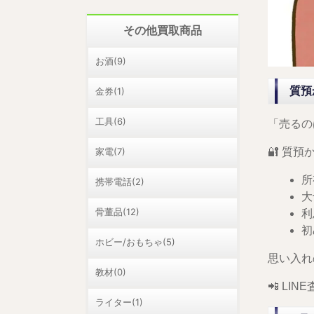
その他買取商品
お酒(9)
質預
金券(1)
工具(6)
「売るの
🔐 質
家電(7)
所
携帯電話(2)
大
骨董品(12)
利
初
ホビー/おもちゃ(5)
思い入れ
教材(0)
📲 L
ライター(1)