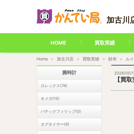
内
容
を
加古川
ス
キ
ッ
プ
HOME
買取実績
Home
加古川店
買取実績
財布
ルイ
腕時計
2026/05/1
【買取実
ロレックス(74)
オメガ(15)
パテックフィリップ(0)
タグホイヤー(6)