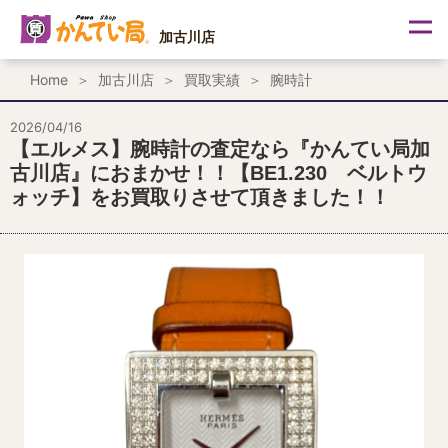
内
容
加古川店
を
ス
Home
加古川店
買取実績
腕時計
キ
ッ
プ
2026/04/16
【エルメス】腕時計の査定なら『かんてい局加
古川店』におまかせ！！【BE1.230 ベルトウ
ォッチ】をお買取りさせて頂きました！！