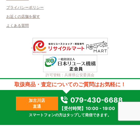
プライバシーポリシー
お近くの店舗を探す
よくある質問
許可管轄：兵庫県公安委員会
古物商許可番号：第631550100036号／取得者名：株式会社フィールキャ
取扱商品・査定についてのご質問はお気軽に！
スト
質屋許可番号：第631552100001号／取得者名：株式会社フィールキャス
ト
079-430-6688
加古川店
2023 © kanteikyoku.jp allrights reseved.
直通
【受付時間】10:00 - 19:00
スマートフォンの方はタップして発信できます。