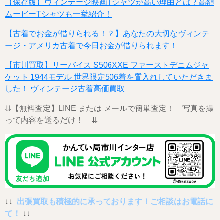
【保存版】ヴィンテージ映画Tシャツが高い理由とは？高額
ムービーTシャツも一挙紹介！
【古着でお金が借りられる！？】あなたの大切なヴィンテ
ージ・アメリカ古着で今日お金が借りられます！
【市川買取】リーバイス S506XXE ファーストデニムジャ
ケット 1944モデル 世界限定506着を質入れしていただきま
した！ ヴィンテージ古着高価買取
⇊【無料査定】LINE または メールで簡単査定！ 写真を撮
って内容を送るだけ！ ⇊
↓↓
出張買取も積極的に承っております！ご相談はお電話に
て！
↓↓