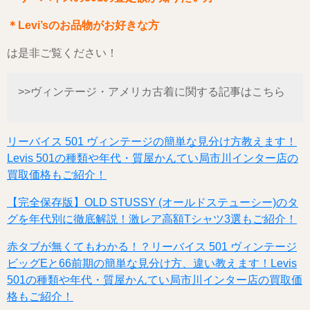
＊Levi’sのお品物がお好きな方
は是非ご覧ください！
>>ヴィンテージ・アメリカ古着に関する記事はこちら
リーバイス 501 ヴィンテージの簡単な見分け方教えます！
Levis 501の種類や年代・質屋かんてい局市川インター店の
買取価格もご紹介！
【完全保存版】OLD STUSSY (オールドステューシー)のタ
グを年代別に徹底解説！激レア高額Tシャツ3選もご紹介！
赤タブが無くてもわかる！？リーバイス 501 ヴィンテージ
ビッグEと66前期の簡単な見分け方、違い教えます！Levis
501の種類や年代・質屋かんてい局市川インター店の買取価
格もご紹介！