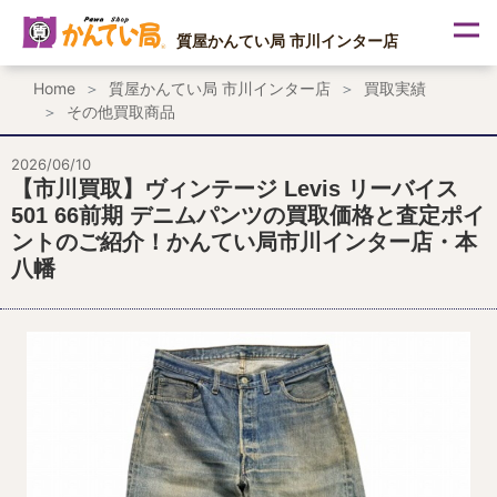
内
容
質屋かんてい局 市川インター店
を
ス
Home
質屋かんてい局 市川インター店
買取実績
キ
その他買取商品
ッ
プ
2026/06/10
【市川買取】ヴィンテージ Levis リーバイス
501 66前期 デニムパンツの買取価格と査定ポイ
ントのご紹介！かんてい局市川インター店・本
八幡