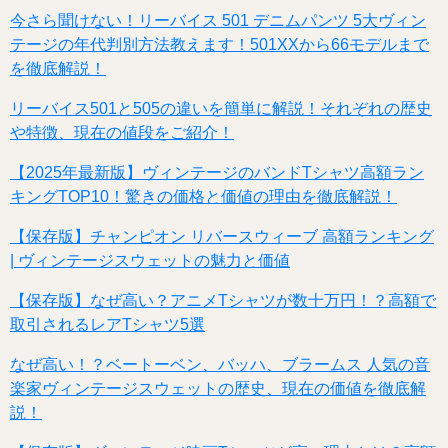
今さら聞けない！リーバイス 501 デニムパンツ 5大ヴィン
テージの年代判別方法教えます！501XXから66モデルまで
を徹底解説！
リーバイス501と505の違いを簡単に解説！それぞれの歴史
や特徴、現在の値段をご紹介！
【2025年最新版】ヴィンテージのバンドTシャツ高額ラン
キングTOP10！驚きの価格と価値の理由を徹底解説！
【保存版】チャンピオン リバースウィーブ 高額ランキング
| ヴィンテージスウェットの魅力と価値
【保存版】なぜ高い？アニメTシャツが数十万円！？高額で
取引されるレアTシャツ5選
なぜ高い！？ベートーベン、バッハ、ブラームス 人気の音
楽家ヴィンテージスウェットの歴史、現在の価値を徹底解
説！