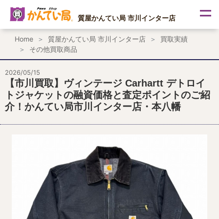
内
容
質屋かんてい局 市川インター店
を
ス
Home
質屋かんてい局 市川インター店
買取実績
キ
その他買取商品
ッ
プ
2026/05/15
【市川買取】ヴィンテージ Carhartt デトロイ
トジャケットの融資価格と査定ポイントのご紹
介！かんてい局市川インター店・本八幡