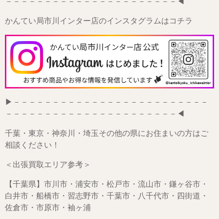
－－－－－－－－－－－－－－－－－－－－－－◀
かんてい局市川インター店のインスタグラムはコチラ
▶－－－－－－－－－－－－－－－－－－－－－－－－－
－－－－－－－－－－－－－－－－－－－－－－◀
千葉・東京・神奈川・埼玉その他の県にお住まいの方はご
相談ください！
＜出張買取エリア参考＞
【千葉県】市川市・浦安市・松戸市・流山市・鎌ヶ谷市・
白井市・船橋市・習志野市・千葉市・八千代市・四街道・
佐倉市・市原市・袖ヶ浦