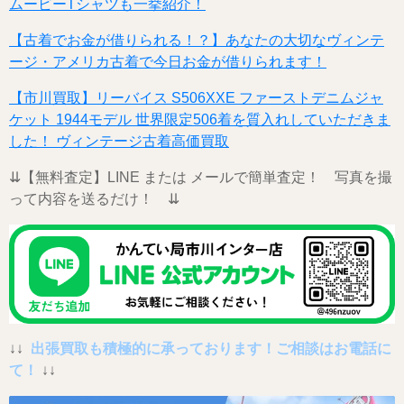
ムービーTシャツも一挙紹介！
【古着でお金が借りられる！？】あなたの大切なヴィンテ
ージ・アメリカ古着で今日お金が借りられます！
【市川買取】リーバイス S506XXE ファーストデニムジャ
ケット 1944モデル 世界限定506着を質入れしていただきま
した！ ヴィンテージ古着高価買取
⇊【無料査定】LINE または メールで簡単査定！ 写真を撮
って内容を送るだけ！ ⇊
↓↓
出張買取も積極的に承っております！ご相談はお電話に
て！
↓↓