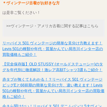
＊ヴィンテージ古着がお好きな方
は是非ご覧ください！
>>ヴィンテージ・アメリカ古着に関する記事はこちら
リーバイス 501 ヴィンテージの簡単な見分け方教えます！
Levis 501の種類や年代・質屋かんてい局市川インター店の
買取価格もご紹介！
【完全保存版】OLD STUSSY (オールドステューシー)のタ
グを年代別に徹底解説！激レア高額Tシャツ3選もご紹介！
赤タブが無くてもわかる！？リーバイス 501 ヴィンテージ
ビッグEと66前期の簡単な見分け方、違い教えます！Levis
501の種類や年代・質屋かんてい局市川インター店の買取価
格もご紹介！
今さら聞けない！リーバイス 501 デニムパンツ 5大ヴィン