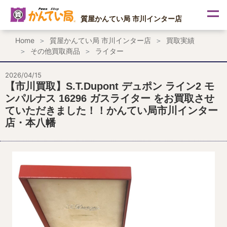
内
容
質屋かんてい局 市川インター店
を
ス
Home
質屋かんてい局 市川インター店
買取実績
キ
その他買取商品
ライター
ッ
プ
2026/04/15
【市川買取】S.T.Dupont デュポン ライン2 モ
ンパルナス 16296 ガスライター をお買取させ
ていただきました！！かんてい局市川インター
店・本八幡