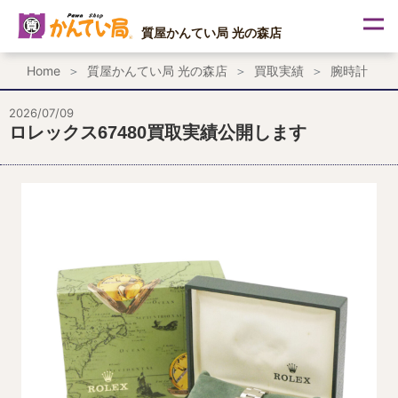
内
容
質屋かんてい局 光の森店
を
ス
Home
質屋かんてい局 光の森店
買取実績
腕時計
キ
ッ
プ
2026/07/09
ロレックス67480買取実績公開します