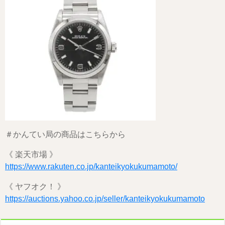
＃かんてい局の商品はこちらから
《 楽天市場 》
https://www.rakuten.co.jp/kanteikyokukumamoto/
《 ヤフオク！ 》
https://auctions.yahoo.co.jp/seller/kanteikyokukumamoto