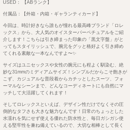
USED： 【ABランク】
付属品：【外箱・内箱・ギャランティカード】
今回は、時計好きなら誰もが憧れる最高峰ブランド「ロレ
ックス」から、大人気のオイスターパーペチュアルをご紹
介します！こちらは引き締まった印象の「黒文字盤」がと
ってもスタイリッシュで、腕元をグッと格好よく引き締め
てくれる素敵な一本なんですよ〜✨
サイズはユニセックスや女性の腕元にも程よく馴染む、絶
妙な31mmのミディアムサイズ！シンプルだからこそ飽きが
こず、カジュアルな普段着からカチッとしたスーツ、フォ
ーマルなシーンまで、どんなコーディネートにも自然にマ
ッチして大活躍してくれます！
そしてロレックスといえば、デザイン性だけでなくその圧
倒的なタフさも大きな魅力なんです！日常のちょっとした
水濡れを気にせず使える優れた防水性と、毎日ガシガシ使
える堅牢性を兼ね備えているので、大切な相棒として長く