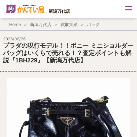
内
容
新潟万代店
を
ス
Home
新潟万代店
買取実績
バッグ
キ
ッ
プ
2026/06/26
プラダの現行モデル！！ボニー ミニショルダー
バッグはいくらで売れる！？査定ポイントも解
説『1BH229』【新潟万代店】