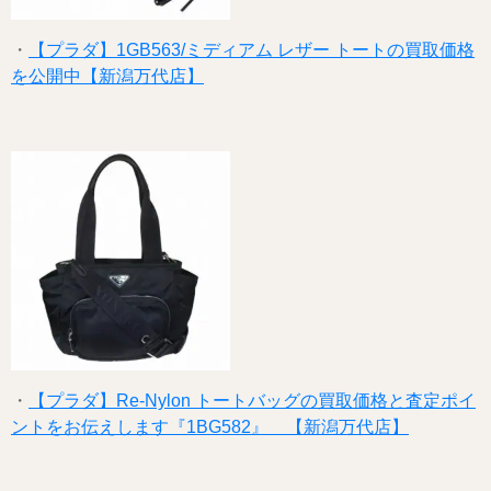
・
【プラダ】1GB563/ミディアム レザー トートの買取価格
を公開中【新潟万代店】
・
【プラダ】Re-Nylon トートバッグの買取価格と査定ポイ
ントをお伝えします『1BG582』 【新潟万代店】