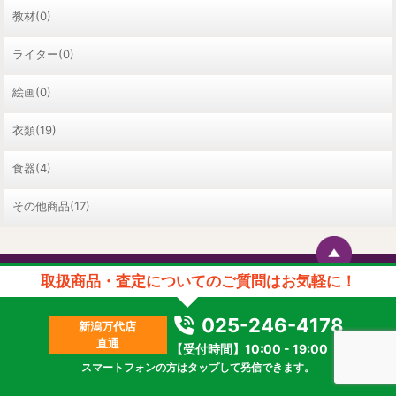
教材(0)
ライター(0)
絵画(0)
衣類(19)
食器(4)
その他商品(17)
取扱商品・査定についてのご質問はお気軽に！
025-246-4178
お近くの店舗を探す
新潟万代店
直通
【受付時間】10:00 - 19:00
店舗一覧はこちら
スマートフォンの方はタップして発信できます。