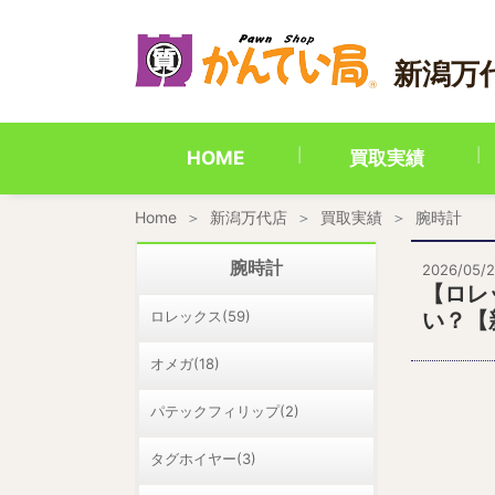
内
容
を
新潟万
ス
キ
ッ
プ
HOME
買取実績
Home
新潟万代店
買取実績
腕時計
腕時計
2026/05/
【ロレ
ロレックス(59)
い？【
オメガ(18)
パテックフィリップ(2)
タグホイヤー(3)