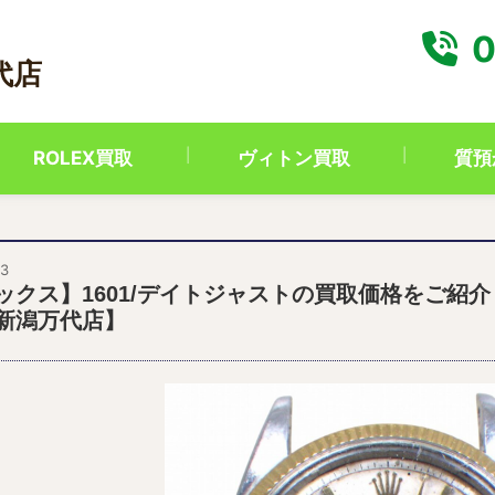
0
代店
ROLEX買取
ヴィトン買取
質預
23
ックス】1601/デイトジャストの買取価格をご紹
新潟万代店】