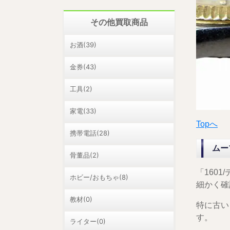
その他買取商品
お酒(39)
金券(43)
工具(2)
家電(33)
Topへ
携帯電話(28)
ムー
骨董品(2)
「160
ホビー/おもちゃ(8)
細かく確
教材(0)
特に古い
す。
ライター(0)