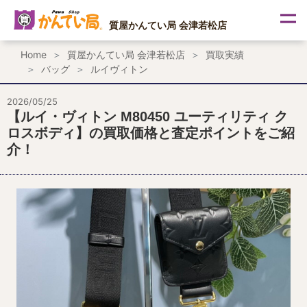
内
容
質屋かんてい局 会津若松店
を
ス
Home
質屋かんてい局 会津若松店
買取実績
キ
バッグ
ルイヴィトン
ッ
プ
2026/05/25
【ルイ・ヴィトン M80450 ユーティリティ ク
ロスボディ】の買取価格と査定ポイントをご紹
介！