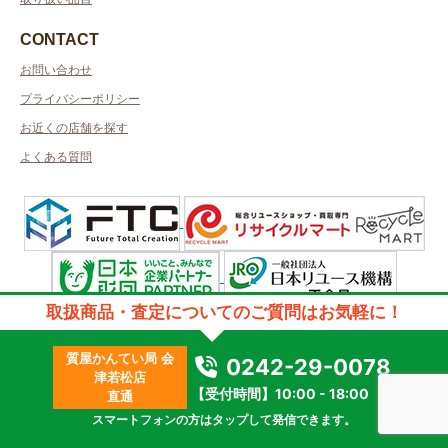
CONTACT
お問い合わせ
プライバシーポリシー
お近くの店舗を探す
よくある質問
取扱商品・査定についてのご質問はお気軽に！
許可管轄：福島県公安委員会
古物商許可番号：第251080003676号／取得者名：質屋かんてい局会津若
松店
質屋かんてい局 会
0242-29-0078
質屋許可番号：第251150000012号
津若松店
2023 © kanteikyoku.jp allrights reseved.
【受付時間】10:00 - 18:00
直通
スマートフォンの方はタップして発信できます。