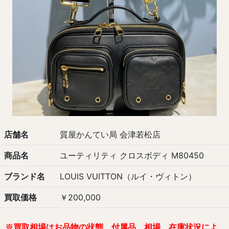
店舗名
質屋かんてい局 会津若松店
商品名
ユーティリティ クロスボディ M80450
ブランド名
LOUIS VUITTON（ルイ・ヴィトン）
買取価格
￥200,000
※
買取相場は
お品物の状態、付属品、相場、在庫状況
によ