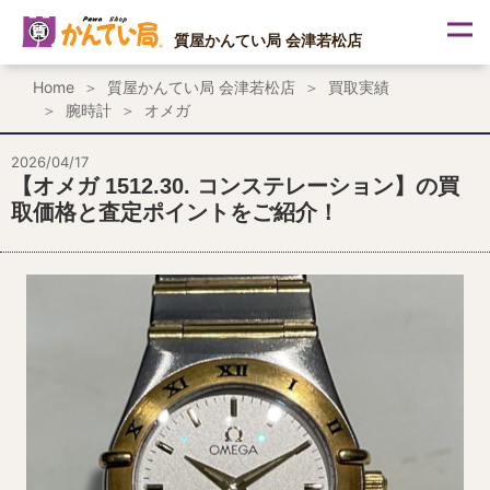
内
容
質屋かんてい局 会津若松店
を
ス
Home
質屋かんてい局 会津若松店
買取実績
キ
腕時計
オメガ
ッ
プ
2026/04/17
【オメガ 1512.30. コンステレーション】の買
取価格と査定ポイントをご紹介！