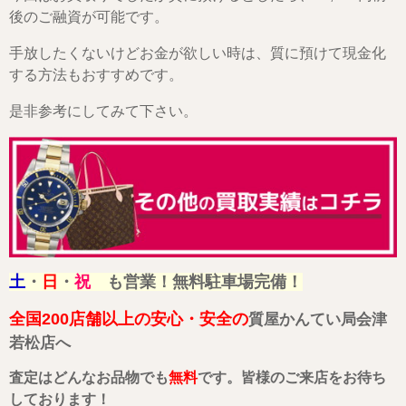
後のご融資が可能です。
手放したくないけどお金が欲しい時は、質に預けて現金化
する方法もおすすめです。
是非参考にしてみて下さい。
土
・
日
・
祝
も営業！無料駐車場完備！
全国200店舗以上の安心・安全の
質屋かんてい局会津
若松店へ
査定はどんなお品物でも
無料
です。皆様のご来店をお待ち
しております！