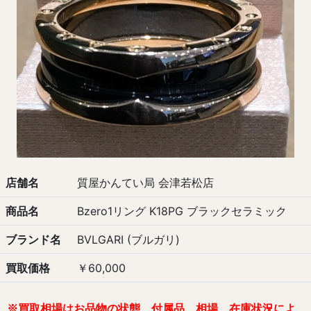
店舗名
質屋かんてい局 会津若松店
商品名
Bzero1リング K18PG ブラックセラミック
ブランド名
BVLGARI (ブルガリ)
買取価格
￥60,000
※
買取相場は
お品物の状態、付属品、相場、在庫状況
によ