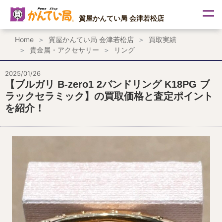
内
容
質屋かんてい局 会津若松店
を
ス
Home
質屋かんてい局 会津若松店
買取実績
キ
貴金属・アクセサリー
リング
ッ
プ
2025/01/26
【ブルガリ B-zero1 2バンドリング K18PG ブ
ラックセラミック】の買取価格と査定ポイント
を紹介！