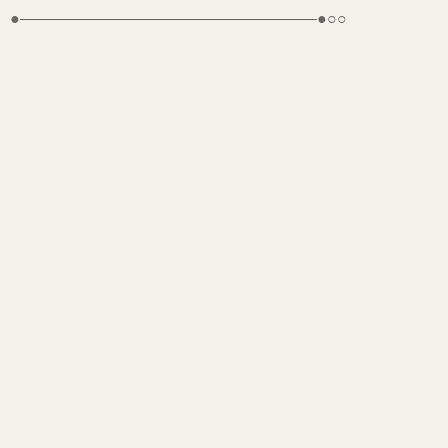
●——————————————————–●○○