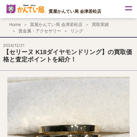
内
容
質屋かんてい局 会津若松店
を
ス
Home
質屋かんてい局 会津若松店
買取実績
キ
貴金属・アクセサリー
リング
ッ
プ
2024/12/21
【セリーヌ K18ダイヤモンドリング】の買取価
格と査定ポイントを紹介！