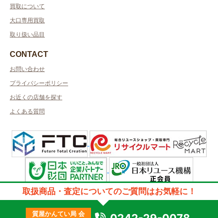
買取について
大口専用買取
取り扱い品目
CONTACT
お問い合わせ
プライバシーポリシー
お近くの店舗を探す
よくある質問
許可管轄：福島県公安委員会
取扱商品・査定についてのご質問はお気軽に！
古物商許可番号：第251080003676号／取得者名：質屋かんてい局会津若
松店
質屋かんてい局 会
質屋許可番号：第251150000012号