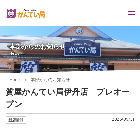
内
容
を
ス
キ
ッ
プ
本部からのお知らせ
News
Home
本部からのお知らせ
質屋かんてい局伊丹店 プレオー
プン
2025/05/31
新店情報