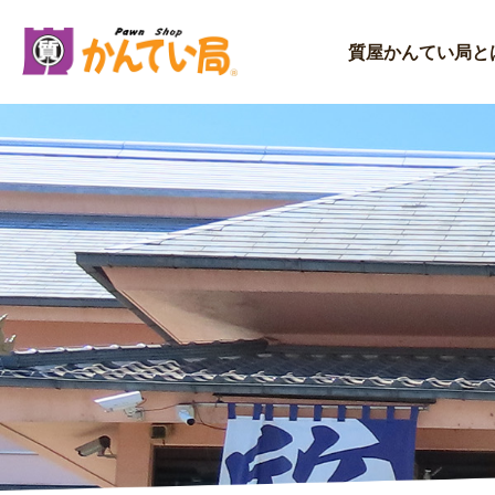
内
容
質屋かんてい局と
を
ス
キ
ッ
プ