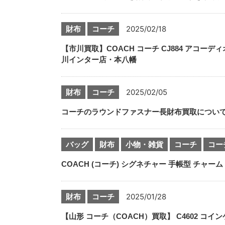
財布
コーチ
2025/02/18
【市川買取】COACH コーチ CJ884 アコ
川インター店・本八幡
財布
コーチ
2025/02/05
コーチのラウンドファスナー長財布買取につい
バッグ
財布
小物・雑貨
コーチ
コー
COACH (コーチ) シグネチャー 手帳型 チャーム
財布
コーチ
2025/01/28
【山形 コーチ（COACH）買取】 C4602 コ